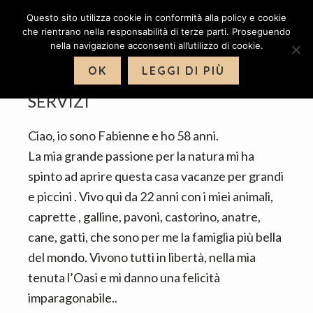
P
P
Questo sito utilizza cookie in conformità alla policy e cookie
a
a
che rientrano nella responsabilità di terze parti. Proseguendo
MENU
nella navigazione acconsenti all’utilizzo di cookie.
s
s
s
s
OK
LEGGI DI PIÙ
a
a
SERVIZI
a
a
l
l
Ciao, io sono Fabienne e ho 58 anni.
l
c
La mia grande passione per la natura mi ha
a
o
spinto ad aprire questa casa vacanze per grandi
n
n
e piccini . Vivo qui da 22 anni con i miei animali,
a
t
caprette , galline, pavoni, castorino, anatre,
v
e
cane, gatti, che sono per me la famiglia più bella
i
n
del mondo. Vivono tutti in libertà, nella mia
g
u
tenuta l’Oasi e mi danno una felicità
a
t
imparagonabile..