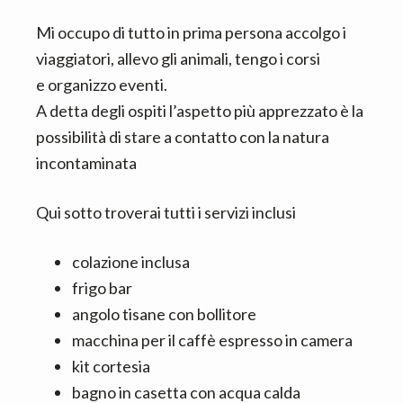
z
o
i
p
Mi occupo di tutto in prima persona accolgo i
o
r
viaggiatori, allevo gli animali, tengo i corsi
n
i
e organizzo eventi.
e
n
A detta degli ospiti l’aspetto più apprezzato è la
p
c
possibilità di stare a contatto con la natura
r
i
incontaminata
i
p
m
a
Qui sotto troverai tutti i servizi inclusi
a
l
r
e
colazione inclusa
i
frigo bar
a
angolo tisane con bollitore
macchina per il caffè espresso in camera
kit cortesia
bagno in casetta con acqua calda